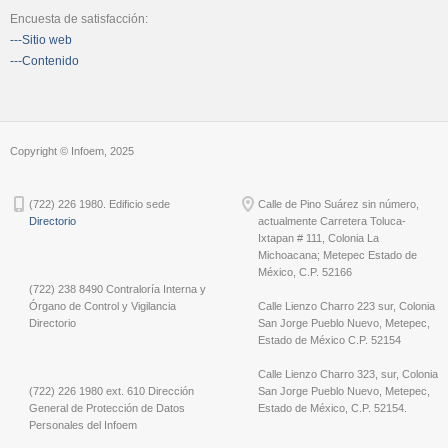
Encuesta de satisfacción:
---Sitio web
---Contenido
Copyright © Infoem, 2025
(722) 226 1980. Edificio sede
Calle de Pino Suárez sin número,
Directorio
actualmente Carretera Toluca-
Ixtapan # 111, Colonia La
Michoacana; Metepec Estado de
México, C.P. 52166
(722) 238 8490 Contraloría Interna y
Órgano de Control y Vigilancia
Calle Lienzo Charro 223 sur, Colonia
Directorio
San Jorge Pueblo Nuevo, Metepec,
Estado de México C.P. 52154
Calle Lienzo Charro 323, sur, Colonia
(722) 226 1980 ext. 610 Dirección
San Jorge Pueblo Nuevo, Metepec,
General de Protección de Datos
Estado de México, C.P. 52154.
Personales del Infoem