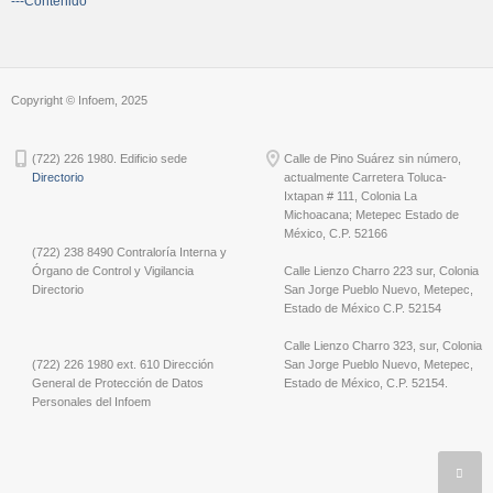
---Contenido
Copyright © Infoem, 2025
(722) 226 1980. Edificio sede
Calle de Pino Suárez sin número,
Directorio
actualmente Carretera Toluca-
Ixtapan # 111, Colonia La
Michoacana; Metepec Estado de
México, C.P. 52166
(722) 238 8490 Contraloría Interna y
Órgano de Control y Vigilancia
Calle Lienzo Charro 223 sur, Colonia
Directorio
San Jorge Pueblo Nuevo, Metepec,
Estado de México C.P. 52154
Calle Lienzo Charro 323, sur, Colonia
(722) 226 1980 ext. 610 Dirección
San Jorge Pueblo Nuevo, Metepec,
General de Protección de Datos
Estado de México, C.P. 52154.
Personales del Infoem