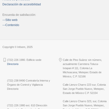
Declaración de accesibilidad
Encuesta de satisfacción:
---Sitio web
---Contenido
Copyright © Infoem, 2025
(722) 226 1980. Edificio sede
Calle de Pino Suárez sin número,
Directorio
actualmente Carretera Toluca-
Ixtapan # 111, Colonia La
Michoacana; Metepec Estado de
México, C.P. 52166
(722) 238 8490 Contraloría Interna y
Órgano de Control y Vigilancia
Calle Lienzo Charro 223 sur, Colonia
Directorio
San Jorge Pueblo Nuevo, Metepec,
Estado de México C.P. 52154
Calle Lienzo Charro 323, sur, Colonia
(722) 226 1980 ext. 610 Dirección
San Jorge Pueblo Nuevo, Metepec,