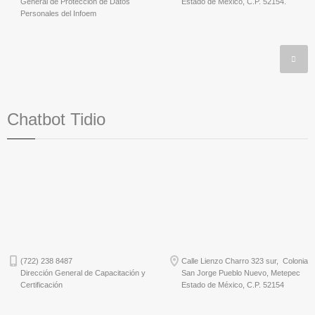
General de Protección de Datos
Estado de México, C.P. 52154.
Personales del Infoem
Chatbot Tidio
(722) 238 8487
Calle Lienzo Charro 323 sur, Colonia
Dirección General de Capacitación y
San Jorge Pueblo Nuevo, Metepec
Certificación
Estado de México, C.P. 52154