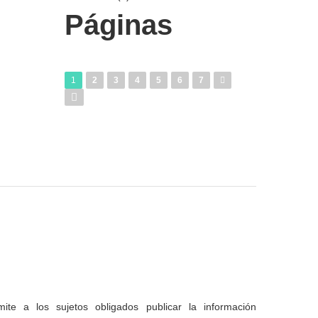
Páginas
1
2
3
4
5
6
7
te a los sujetos obligados publicar la información