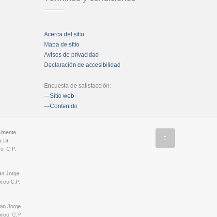
Acerca del sitio
Mapa de sitio
Avisos de privacidad
Declaración de accesibilidad
Encuesta de satisfacción:
---Sitio web
---Contenido
almente
a La
o, C.P.
an Jorge
ico C.P.
San Jorge
ico, C.P.