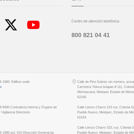
Centro de atención telefónica
800 821 04 41
6 1980. Edificio sede
Calle de Pino Suárez sin número, actu
io
Carretera Toluca-Ixtapan # 111, Coloni
Michoacana; Metepec Estado de Méxic
52166
8 8490 Contraloría Interna y Órgano de
Calle Lienzo Charro 223 sur, Colonia S
 Vigilancia Directorio
Pueblo Nuevo, Metepec, Estado de Méx
52154
Calle Lienzo Charro 323, sur, Colonia 
6 1980 ext. 610 Dirección General de
Pueblo Nuevo, Metepec, Estado de Méx