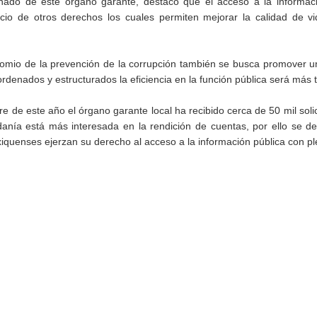
ado de este órgano garante, destacó que el acceso a la informac
icio de otros derechos los cuales permiten mejorar la calidad de v
nomio de la prevención de la corrupción también se busca promover u
rdenados y estructurados la eficiencia en la función pública será más t
re de este año el órgano garante local ha recibido cerca de 50 mil soli
adanía está más interesada en la rendición de cuentas, por ello se d
iquenses ejerzan su derecho al acceso a la información pública con pl