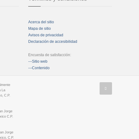
Acerca del sitio
Mapa de sitio
Avisos de privacidad
Declaración de accesibilidad
Encuesta de satisfacción:
---Sitio web
---Contenido
almente
a La
o, C.P.
an Jorge
ico C.P.
San Jorge
ico, C.P.