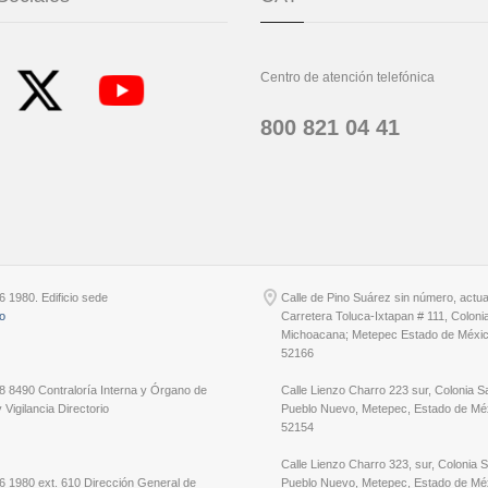
Centro de atención telefónica
800 821 04 41
6 1980. Edificio sede
Calle de Pino Suárez sin número, actu
io
Carretera Toluca-Ixtapan # 111, Coloni
Michoacana; Metepec Estado de Méxic
52166
8 8490 Contraloría Interna y Órgano de
Calle Lienzo Charro 223 sur, Colonia S
 Vigilancia Directorio
Pueblo Nuevo, Metepec, Estado de Méx
52154
Calle Lienzo Charro 323, sur, Colonia 
6 1980 ext. 610 Dirección General de
Pueblo Nuevo, Metepec, Estado de Méx