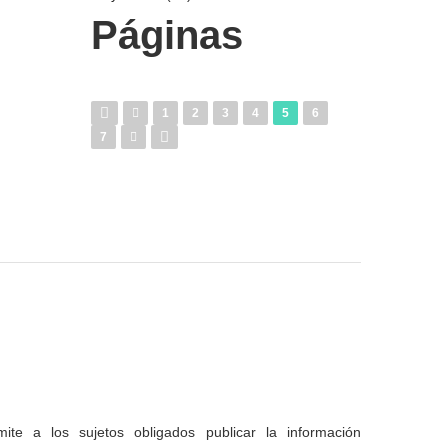
Páginas
1
2
3
4
5
6
7
te a los sujetos obligados publicar la información