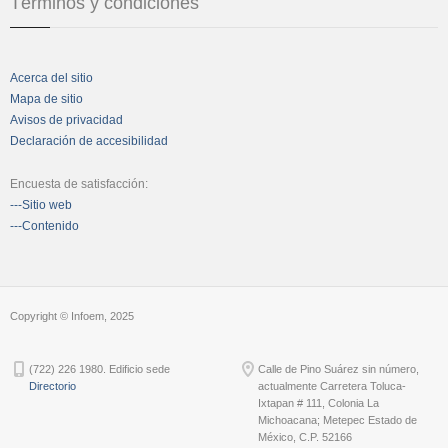
Términos y condiciones
Acerca del sitio
Mapa de sitio
Avisos de privacidad
Declaración de accesibilidad
Encuesta de satisfacción:
---Sitio web
---Contenido
Copyright © Infoem, 2025
(722) 226 1980. Edificio sede
Calle de Pino Suárez sin número,
Directorio
actualmente Carretera Toluca-
Ixtapan # 111, Colonia La
Michoacana; Metepec Estado de
México, C.P. 52166