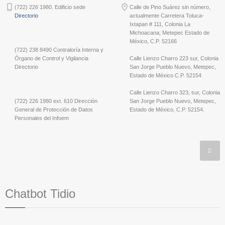
(722) 226 1980. Edificio sede
Calle de Pino Suárez sin número,
Directorio
actualmente Carretera Toluca-
Ixtapan # 111, Colonia La
Michoacana; Metepec Estado de
México, C.P. 52166
(722) 238 8490 Contraloría Interna y
Órgano de Control y Vigilancia
Calle Lienzo Charro 223 sur, Colonia
Directorio
San Jorge Pueblo Nuevo, Metepec,
Estado de México C.P. 52154
Calle Lienzo Charro 323, sur, Colonia
(722) 226 1980 ext. 610 Dirección
San Jorge Pueblo Nuevo, Metepec,
General de Protección de Datos
Estado de México, C.P. 52154.
Personales del Infoem
Chatbot Tidio