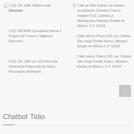
(722) 226 1980. Edificio sede
Calle de Pino Suárez sin número,
Directorio
actualmente Carretera Toluca-
Ixtapan # 111, Colonia La
Michoacana; Metepec Estado de
México, C.P. 52166
(722) 238 8490 Contraloría Interna y
Órgano de Control y Vigilancia
Calle Lienzo Charro 223 sur, Colonia
Directorio
San Jorge Pueblo Nuevo, Metepec,
Estado de México C.P. 52154
Calle Lienzo Charro 323, sur, Colonia
(722) 226 1980 ext. 610 Dirección
San Jorge Pueblo Nuevo, Metepec,
General de Protección de Datos
Estado de México, C.P. 52154.
Personales del Infoem
Chatbot Tidio