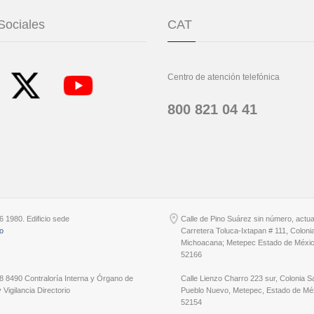
Sociales
CAT
Centro de atención telefónica
800 821 04 41
6 1980. Edificio sede
Calle de Pino Suárez sin número, actu
io
Carretera Toluca-Ixtapan # 111, Coloni
Michoacana; Metepec Estado de Méxic
52166
8 8490 Contraloría Interna y Órgano de
Calle Lienzo Charro 223 sur, Colonia S
 Vigilancia Directorio
Pueblo Nuevo, Metepec, Estado de Méx
52154