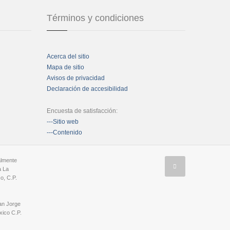
Términos y condiciones
Acerca del sitio
Mapa de sitio
Avisos de privacidad
Declaración de accesibilidad
Encuesta de satisfacción:
---Sitio web
---Contenido
almente
a La
o, C.P.
an Jorge
ico C.P.