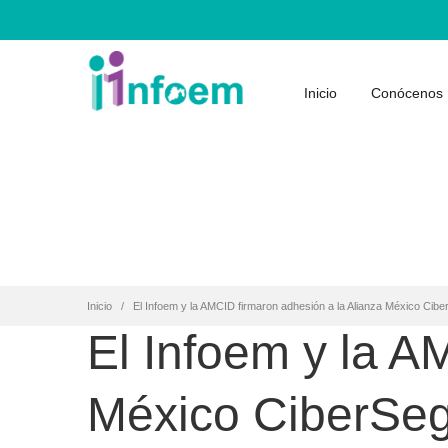
Inicio
Conócenos
Inicio
El Infoem y la AMCID firmaron adhesión a la Alianza México Cib
El Infoem y la A
México CiberSe