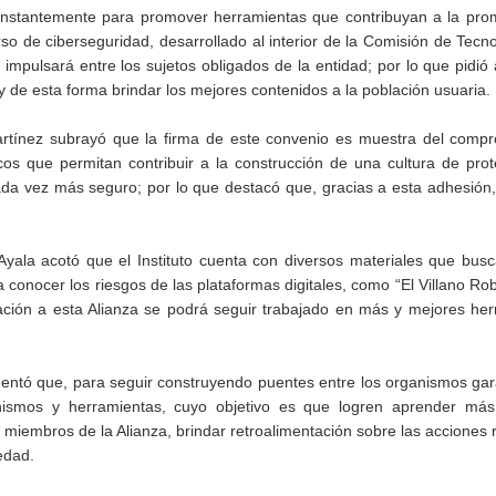
constantemente para promover herramientas que contribuyan a la pro
so de ciberseguridad, desarrollado al interior de la Comisión de Tecn
e impulsará entre los sujetos obligados de la entidad; por lo que pidió
 y de esta forma brindar los mejores contenidos a la población usuaria.
rtínez subrayó que la firma de este convenio es muestra del compr
cos que permitan contribuir a la construcción de una cultura de pro
 cada vez más seguro; por lo que destacó que, gracias a esta adhesión
Ayala acotó que el Instituto cuenta con diversos materiales que bus
 conocer los riesgos de las plataformas digitales, como “El Villano Ro
egración a esta Alianza se podrá seguir trabajado en más y mejores he
tó que, para seguir construyendo puentes entre los organismos gara
nismos y herramientas, cuyo objetivo es que logren aprender más
s miembros de la Alianza, brindar retroalimentación sobre las acciones 
edad.