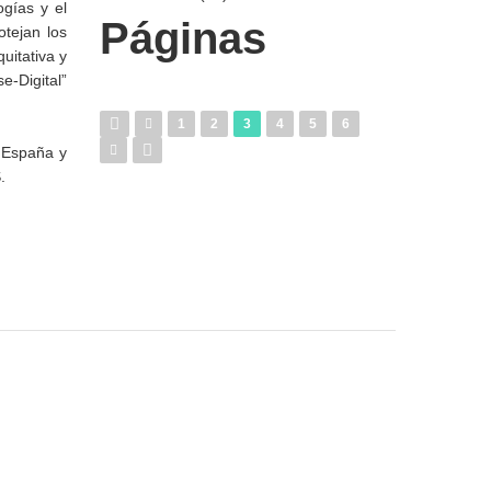
ogías y el
Páginas
tejan los
uitativa y
e-Digital”
1
2
3
4
5
6
e España y
.