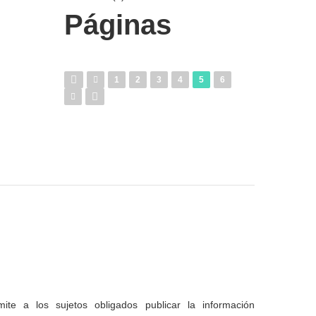
Páginas
1
2
3
4
5
6
te a los sujetos obligados publicar la información