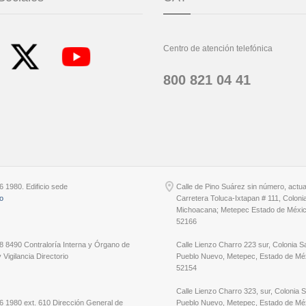
Centro de atención telefónica
800 821 04 41
6 1980. Edificio sede
Calle de Pino Suárez sin número, actu
io
Carretera Toluca-Ixtapan # 111, Coloni
Michoacana; Metepec Estado de Méxic
52166
8 8490 Contraloría Interna y Órgano de
Calle Lienzo Charro 223 sur, Colonia S
 Vigilancia Directorio
Pueblo Nuevo, Metepec, Estado de Méx
52154
Calle Lienzo Charro 323, sur, Colonia 
6 1980 ext. 610 Dirección General de
Pueblo Nuevo, Metepec, Estado de Méx