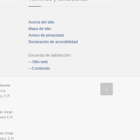
Acerca del sitio
Mapa de sitio
Avisos de privacidad
Declaración de accesibilidad
Encuesta de satisfacción:
---Sitio web
---Contenido
almente
a La
o, C.P.
an Jorge
ico C.P.
San Jorge
ico, C.P.