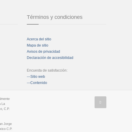
Términos y condiciones
Acerca del sitio
Mapa de sitio
Avisos de privacidad
Declaración de accesibilidad
Encuesta de satisfacción:
---Sitio web
---Contenido
almente
a La
o, C.P.
an Jorge
ico C.P.