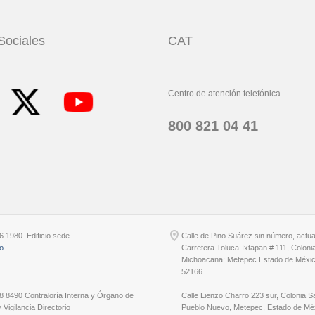
Sociales
CAT
Centro de atención telefónica
800 821 04 41
6 1980. Edificio sede
Calle de Pino Suárez sin número, actu
io
Carretera Toluca-Ixtapan # 111, Coloni
Michoacana; Metepec Estado de Méxic
52166
8 8490 Contraloría Interna y Órgano de
Calle Lienzo Charro 223 sur, Colonia S
 Vigilancia Directorio
Pueblo Nuevo, Metepec, Estado de Méx