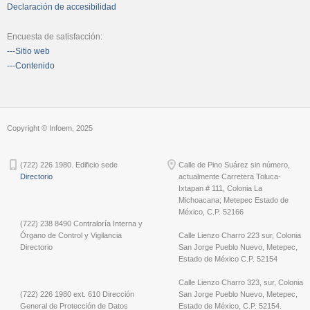
Declaración de accesibilidad
Encuesta de satisfacción:
---Sitio web
---Contenido
Copyright © Infoem, 2025
(722) 226 1980. Edificio sede
Calle de Pino Suárez sin número,
Directorio
actualmente Carretera Toluca-
Ixtapan # 111, Colonia La
Michoacana; Metepec Estado de
México, C.P. 52166
(722) 238 8490 Contraloría Interna y
Órgano de Control y Vigilancia
Calle Lienzo Charro 223 sur, Colonia
Directorio
San Jorge Pueblo Nuevo, Metepec,
Estado de México C.P. 52154
Calle Lienzo Charro 323, sur, Colonia
(722) 226 1980 ext. 610 Dirección
San Jorge Pueblo Nuevo, Metepec,
General de Protección de Datos
Estado de México, C.P. 52154.