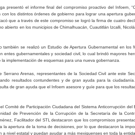
ga presentó el informe final del compromiso proactivo del Infoem, “
n con los distintos órdenes de gobierno para lograr una apertura gub
tacó que a través de este compromiso se logró la firma de cuatro dec
no abierto en los municipios de Chimalhuacán, Cuautitlán Izcalli, Nico
 también se realizó un Estudio de Apertura Gubernamental en los M
on entes gubernamentales y sociedad civil, lo cual brindó mayores he
mo la implementación de esquemas para una nueva gobernanza.
ue Serrano Arenas, representantes de la Sociedad Civil ante este Sec
dando resultados contundentes y de gran ayuda para la ciudadanía
sulta de gran ayuda que el Infoem asesore y guíe para que los resulta
el Comité de Participación Ciudadana del Sistema Anticorrupción del
Unidad de Prevención de la Corrupción de la Secretaría de la Contr
ménez, Facilitador del STL destacaron que los compromisos presenta
 la apertura de la toma de decisiones, por lo que destacaron la impo
 a nivel estatal y puedan ayudar a más mexiquenses en toda la entida