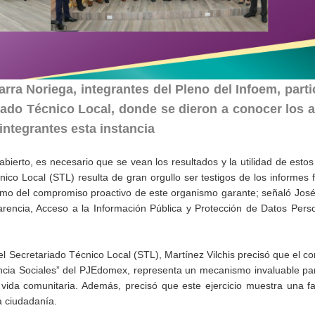
rra Noriega, integrantes del Pleno del Infoem, part
riado Técnico Local, donde se dieron a conocer los 
integrantes esta instancia
erto, es necesario que se vean los resultados y la utilidad de esto
co Local (STL) resulta de gran orgullo ser testigos de los informes f
omo del compromiso proactivo de este organismo garante; señaló Jos
parencia, Acceso a la Información Pública y Protección de Datos Pers
el Secretariado Técnico Local (STL), Martínez Vilchis precisó que el 
tencia Sociales” del PJEdomex, representa un mecanismo invaluable pa
la vida comunitaria. Además, precisó que este ejercicio muestra una 
a ciudadanía.