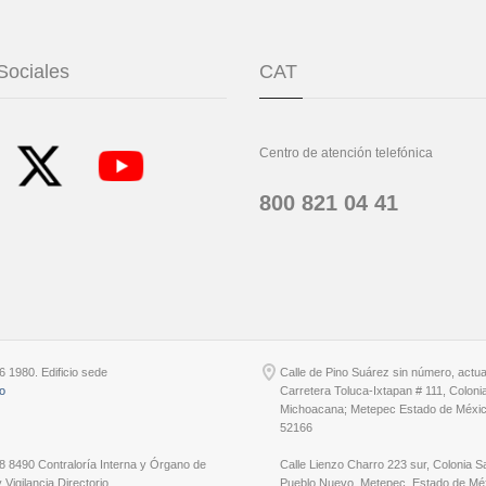
Sociales
CAT
Centro de atención telefónica
800 821 04 41
6 1980. Edificio sede
Calle de Pino Suárez sin número, actu
io
Carretera Toluca-Ixtapan # 111, Coloni
Michoacana; Metepec Estado de Méxic
52166
8 8490 Contraloría Interna y Órgano de
Calle Lienzo Charro 223 sur, Colonia S
 Vigilancia Directorio
Pueblo Nuevo, Metepec, Estado de Méx