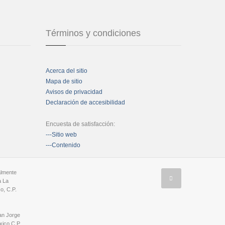
Términos y condiciones
Acerca del sitio
Mapa de sitio
Avisos de privacidad
Declaración de accesibilidad
Encuesta de satisfacción:
---Sitio web
---Contenido
almente
a La
o, C.P.
an Jorge
ico C.P.