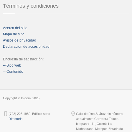
Términos y condiciones
Acerca del sitio
Mapa de sitio
Avisos de privacidad
Declaración de accesibilidad
Encuesta de satisfacción:
---Sitio web
---Contenido
Copyright © Infoem, 2025
(722) 226 1980. Edificio sede
Calle de Pino Suárez sin número,
Directorio
actualmente Carretera Toluca-
Ixtapan # 111, Colonia La
Michoacana; Metepec Estado de