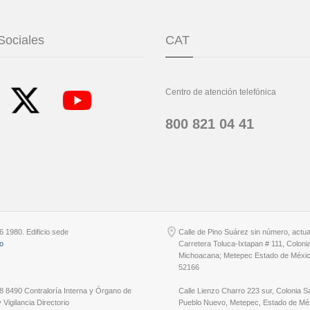
Sociales
CAT
Centro de atención telefónica
800 821 04 41
6 1980. Edificio sede
Calle de Pino Suárez sin número, actu
io
Carretera Toluca-Ixtapan # 111, Coloni
Michoacana; Metepec Estado de Méxic
52166
8 8490 Contraloría Interna y Órgano de
Calle Lienzo Charro 223 sur, Colonia S
 Vigilancia Directorio
Pueblo Nuevo, Metepec, Estado de Méx