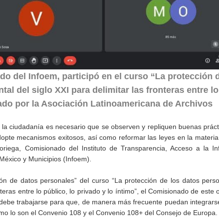
o del Infoem, participó en el curso “La protección 
l del siglo XXI para delimitar las fronteras entre lo
izado por la Asociación Latinoamericana de Archivos
e la ciudadanía es necesario que se observen y repliquen buenas práct
opte mecanismos exitosos, así como reformar las leyes en la materi
riega, Comisionado del Instituto de Transparencia, Acceso a la In
México y Municipios (Infoem).
n de datos personales” del curso “La protección de los datos perso
teras entre lo público, lo privado y lo íntimo”, el Comisionado de este
 debe trabajarse para que, de manera más frecuente puedan integrarse
omo lo son el Convenio 108 y el Convenio 108+ del Consejo de Europa.