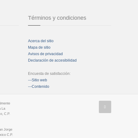
Términos y condiciones
Acerca del sitio
Mapa de sitio
Avisos de privacidad
Declaración de accesibilidad
Encuesta de satisfacción:
---Sitio web
---Contenido
almente
a La
o, C.P.
an Jorge
ico C.P.