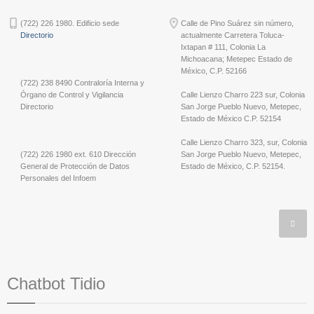
(722) 226 1980. Edificio sede
Calle de Pino Suárez sin número,
Directorio
actualmente Carretera Toluca-
Ixtapan # 111, Colonia La
Michoacana; Metepec Estado de
México, C.P. 52166
(722) 238 8490 Contraloría Interna y
Órgano de Control y Vigilancia
Calle Lienzo Charro 223 sur, Colonia
Directorio
San Jorge Pueblo Nuevo, Metepec,
Estado de México C.P. 52154
Calle Lienzo Charro 323, sur, Colonia
(722) 226 1980 ext. 610 Dirección
San Jorge Pueblo Nuevo, Metepec,
General de Protección de Datos
Estado de México, C.P. 52154.
Personales del Infoem
Chatbot Tidio