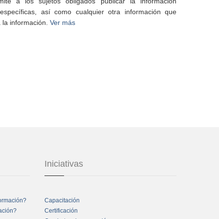
te a los sujetos obligados publicar la información
specíficas, así como cualquier otra información que
 la información.
Ver más
Iniciativas
formación?
Capacitación
mación?
Certificación