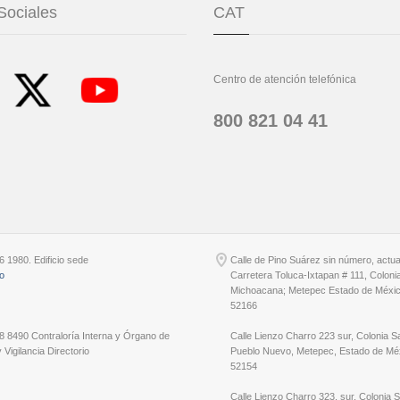
Sociales
CAT
Centro de atención telefónica
800 821 04 41
6 1980. Edificio sede
Calle de Pino Suárez sin número, actu
io
Carretera Toluca-Ixtapan # 111, Coloni
Michoacana; Metepec Estado de Méxic
52166
8 8490 Contraloría Interna y Órgano de
Calle Lienzo Charro 223 sur, Colonia S
 Vigilancia Directorio
Pueblo Nuevo, Metepec, Estado de Méx
52154
Calle Lienzo Charro 323, sur, Colonia 