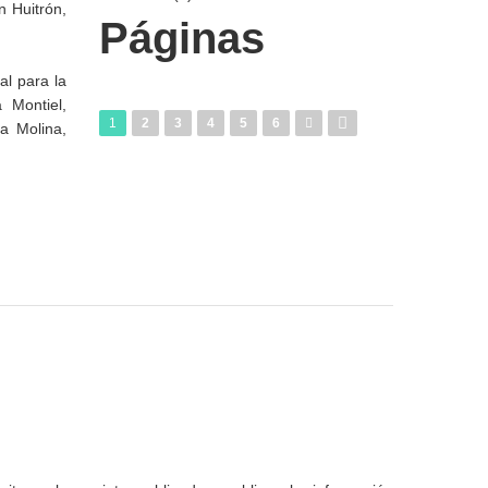
n Huitrón,
Páginas
al para la
 Montiel,
1
2
3
4
5
6
a Molina,