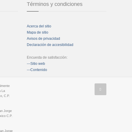
Términos y condiciones
Acerca del sitio
Mapa de sitio
Avisos de privacidad
Declaración de accesibilidad
Encuesta de satisfacción:
---Sitio web
---Contenido
almente
a La
o, C.P.
an Jorge
ico C.P.
San Jorge