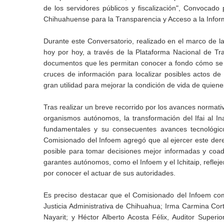
de los servidores públicos y fiscalización", Convocado
Chihuahuense para la Transparencia y Acceso a la Informa
Durante este Conversatorio, realizado en el marco de l
hoy por hoy, a través de la Plataforma Nacional de Tr
documentos que les permitan conocer a fondo cómo se l
cruces de información para localizar posibles actos de
gran utilidad para mejorar la condición de vida de quien
Tras realizar un breve recorrido por los avances normati
organismos autónomos, la transformación del Ifai al I
fundamentales y su consecuentes avances tecnológico
Comisionado del Infoem agregó que al ejercer este dere
posible para tomar decisiones mejor informadas y coad
garantes autónomos, como el Infoem y el Ichitaip, refl
por conocer el actuar de sus autoridades.
Es preciso destacar que el Comisionado del Infoem com
Justicia Administrativa de Chihuahua; Irma Carmina Cort
Nayarit; y Héctor Alberto Acosta Félix, Auditor Super