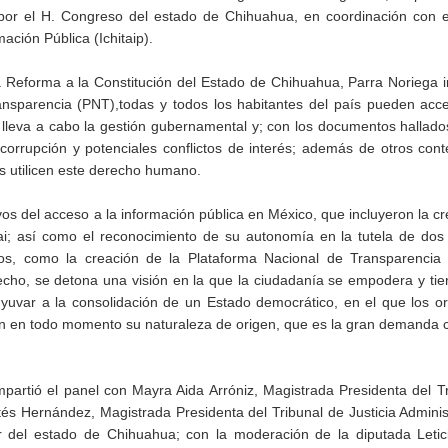
 por el H. Congreso del estado de Chihuahua, en coordinación con el
ción Pública (Ichitaip).
a Reforma a la Constitución del Estado de Chihuahua, Parra Noriega 
ansparencia (PNT),todas y todos los habitantes del país pueden acc
leva a cabo la gestión gubernamental y; con los documentos hallados
 corrupción y potenciales conflictos de interés; además de otros con
es utilicen este derecho humano.
vos del acceso a la información pública en México, que incluyeron la cr
nai; así como el reconocimiento de su autonomía en la tutela de do
s, como la creación de la Plataforma Nacional de Transparencia 
cho, se detona una visión en la que la ciudadanía se empodera y tie
yuvar a la consolidación de un Estado democrático, en el que los o
ejen en todo momento su naturaleza de origen, que es la gran demanda
partió el panel con Mayra Aida Arróniz, Magistrada Presidenta del T
és Hernández, Magistrada Presidenta del Tribunal de Justicia Adminis
ior del estado de Chihuahua; con la moderación de la diputada Leti