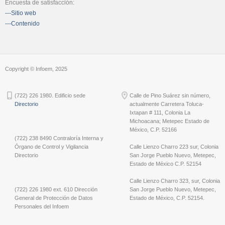
Encuesta de satisfacción:
---Sitio web
---Contenido
Copyright © Infoem, 2025
(722) 226 1980. Edificio sede
Calle de Pino Suárez sin número,
Directorio
actualmente Carretera Toluca-
Ixtapan # 111, Colonia La
Michoacana; Metepec Estado de
México, C.P. 52166
(722) 238 8490 Contraloría Interna y
Órgano de Control y Vigilancia
Calle Lienzo Charro 223 sur, Colonia
Directorio
San Jorge Pueblo Nuevo, Metepec,
Estado de México C.P. 52154
Calle Lienzo Charro 323, sur, Colonia
(722) 226 1980 ext. 610 Dirección
San Jorge Pueblo Nuevo, Metepec,
General de Protección de Datos
Estado de México, C.P. 52154.
Personales del Infoem