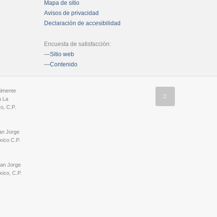
Mapa de sitio
Avisos de privacidad
Declaración de accesibilidad
Encuesta de satisfacción:
---Sitio web
---Contenido
almente
a La
o, C.P.
an Jorge
ico C.P.
San Jorge
ico, C.P.