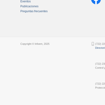
Eventos
Publicaciones
Preguntas frecuentes
Chatbot Tidio
Copyright © Infoem, 2025
(722) 22
Director
(722) 23
Control y
(722) 22
Protecci