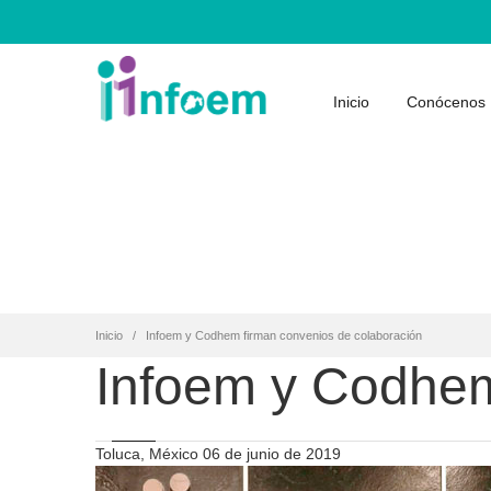
Inicio
Conócenos
Inicio
Infoem y Codhem firman convenios de colaboración
Infoem y Codhem
Toluca, México 06 de junio de 2019