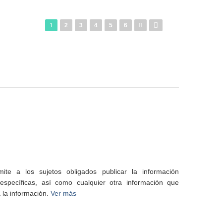
1
2
3
4
5
6
te a los sujetos obligados publicar la información
specíficas, así como cualquier otra información que
 la información.
Ver más