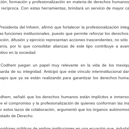
ación, formación y profesionalización en materia de derechos humanos
 recíproca. Con estas herramientas, brindará un servicio de mayor ca
identa del Infoem, afirmó que fortalecer la profesionalización integ
s funciones institucionales, puesto que permite reforzar los derechos
ón, difusión y ejercicio representan acciones trascendentes, no sólo
anía, por lo que consolidar alianzas de este tipo contribuye a ava
itivo en la sociedad.
 Codhem juegan un papel muy relevante en la vida de los mexiqu
rda de su integridad. Anticipó que este vínculo interinstitucional d
abajos que ya se están realizando para garantizar los derechos hum
Codhem, señaló que los derechos humanos están implícitos e inmerso
e el compromiso y la profesionalización de quienes conforman las ins
lar estos lazos de colaboración, argumentó que los órganos autónomos
 Estado de Derecho.
ervidores públicos de ambas instituciones es una ecuación que, indud