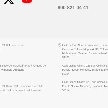
800 821 04 41
6 1980. Edificio sede
Calle de Pino Suárez sin número, actu
io
Carretera Toluca-Ixtapan # 111, Coloni
Michoacana; Metepec Estado de Méxic
52166
8 8490 Contraloría Interna y Órgano de
Calle Lienzo Charro 223 sur, Colonia S
 Vigilancia Directorio
Pueblo Nuevo, Metepec, Estado de Méx
52154
Calle Lienzo Charro 323, sur, Colonia 
6 1980 ext. 610 Dirección General de
Pueblo Nuevo, Metepec, Estado de Méx
ón de Datos Personales del Infoem
52154.