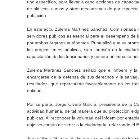
uno específico, para llevar a cabo acciones de capacit
de pláticas, cursos y otros mecanismos de participación
población.
En este acto, Zulema Martínez Sánchez, Comisionada Pres
servidores públicos es esencial para el desempeño de la
por ambos órganos autónomos. Puntualizó que su promoci
los propios entes públicos, sino también en la ciudad
capacitación de los funcionarios y genera un impacto pos
Zulema Martínez Sánchez señaló que el Infoem y la
encargarse de la defensa de sus derechos y la salvagua
resultados, que repercutirán favorablemente en los tr
entidad.
Por su parte, Jorge Olvera García, presidente de la 
actividad humana, de tal manera que su protección exig
públicas. Al reconocer la voluntad del Infoem por entab
objetivo común de servir a la ciudadanía, reforzando el
Jorge Olvera García añadió que la capacitación de los s