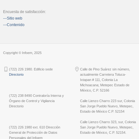
Encuesta de satisfacción:
---Sitio web
---Contenido
Copyright © Infoem, 2025
(722) 226 1980. Edificio sede
Calle de Pino Suárez sin número,
Directorio
actualmente Carretera Toluca-
Ixtapan # 111, Colonia La
Michoacana; Metepec Estado de
México, C.P. 52166
(722) 238 8490 Contraloría Interna y
Órgano de Control y Vigilancia
Calle Lienzo Charro 223 sur, Colonia
Directorio
San Jorge Pueblo Nuevo, Metepec,
Estado de México C.P. 52154
Calle Lienzo Charro 323, sur, Colonia
(722) 226 1980 ext. 610 Dirección
San Jorge Pueblo Nuevo, Metepec,
General de Protección de Datos
Estado de México, C.P. 52154.
Personales del Infoem