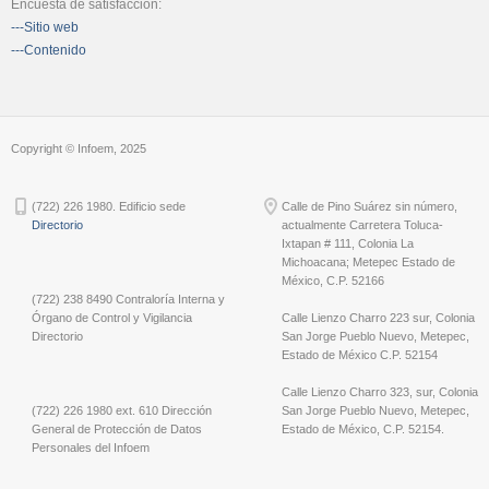
Encuesta de satisfacción:
---Sitio web
---Contenido
Copyright © Infoem, 2025
(722) 226 1980. Edificio sede
Calle de Pino Suárez sin número,
Directorio
actualmente Carretera Toluca-
Ixtapan # 111, Colonia La
Michoacana; Metepec Estado de
México, C.P. 52166
(722) 238 8490 Contraloría Interna y
Órgano de Control y Vigilancia
Calle Lienzo Charro 223 sur, Colonia
Directorio
San Jorge Pueblo Nuevo, Metepec,
Estado de México C.P. 52154
Calle Lienzo Charro 323, sur, Colonia
(722) 226 1980 ext. 610 Dirección
San Jorge Pueblo Nuevo, Metepec,
General de Protección de Datos
Estado de México, C.P. 52154.
Personales del Infoem