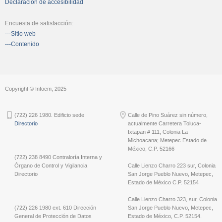
Declaración de accesibilidad
Encuesta de satisfacción:
---Sitio web
---Contenido
Copyright © Infoem, 2025
(722) 226 1980. Edificio sede
Calle de Pino Suárez sin número,
Directorio
actualmente Carretera Toluca-
Ixtapan # 111, Colonia La
Michoacana; Metepec Estado de
México, C.P. 52166
(722) 238 8490 Contraloría Interna y
Órgano de Control y Vigilancia
Calle Lienzo Charro 223 sur, Colonia
Directorio
San Jorge Pueblo Nuevo, Metepec,
Estado de México C.P. 52154
Calle Lienzo Charro 323, sur, Colonia
(722) 226 1980 ext. 610 Dirección
San Jorge Pueblo Nuevo, Metepec,
General de Protección de Datos
Estado de México, C.P. 52154.