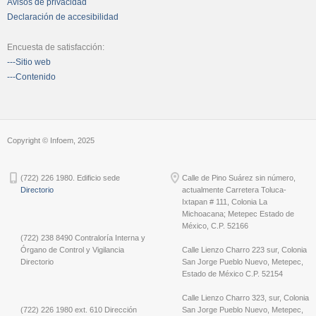
Avisos de privacidad
Declaración de accesibilidad
Encuesta de satisfacción:
---Sitio web
---Contenido
Copyright © Infoem, 2025
(722) 226 1980. Edificio sede
Calle de Pino Suárez sin número,
Directorio
actualmente Carretera Toluca-
Ixtapan # 111, Colonia La
Michoacana; Metepec Estado de
México, C.P. 52166
(722) 238 8490 Contraloría Interna y
Órgano de Control y Vigilancia
Calle Lienzo Charro 223 sur, Colonia
Directorio
San Jorge Pueblo Nuevo, Metepec,
Estado de México C.P. 52154
Calle Lienzo Charro 323, sur, Colonia
(722) 226 1980 ext. 610 Dirección
San Jorge Pueblo Nuevo, Metepec,