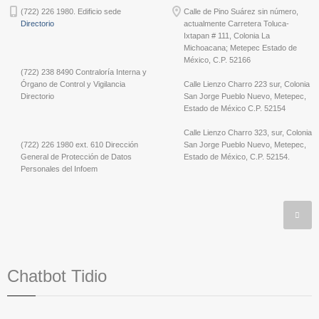
(722) 226 1980. Edificio sede
Calle de Pino Suárez sin número,
Directorio
actualmente Carretera Toluca-
Ixtapan # 111, Colonia La
Michoacana; Metepec Estado de
México, C.P. 52166
(722) 238 8490 Contraloría Interna y
Órgano de Control y Vigilancia
Calle Lienzo Charro 223 sur, Colonia
Directorio
San Jorge Pueblo Nuevo, Metepec,
Estado de México C.P. 52154
Calle Lienzo Charro 323, sur, Colonia
(722) 226 1980 ext. 610 Dirección
San Jorge Pueblo Nuevo, Metepec,
General de Protección de Datos
Estado de México, C.P. 52154.
Personales del Infoem
Chatbot Tidio