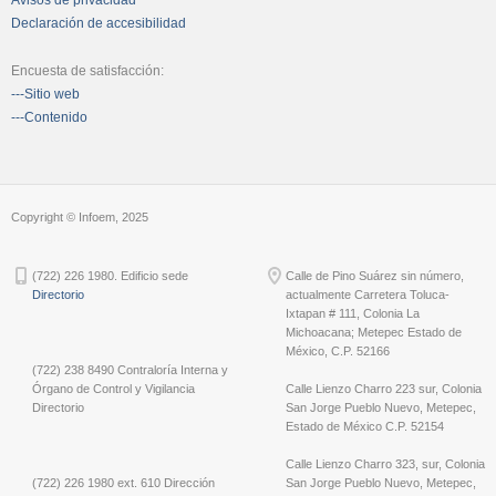
Avisos de privacidad
Declaración de accesibilidad
Encuesta de satisfacción:
---Sitio web
---Contenido
Copyright © Infoem, 2025
(722) 226 1980. Edificio sede
Calle de Pino Suárez sin número,
Directorio
actualmente Carretera Toluca-
Ixtapan # 111, Colonia La
Michoacana; Metepec Estado de
México, C.P. 52166
(722) 238 8490 Contraloría Interna y
Órgano de Control y Vigilancia
Calle Lienzo Charro 223 sur, Colonia
Directorio
San Jorge Pueblo Nuevo, Metepec,
Estado de México C.P. 52154
Calle Lienzo Charro 323, sur, Colonia
(722) 226 1980 ext. 610 Dirección
San Jorge Pueblo Nuevo, Metepec,