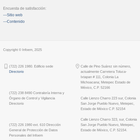
Encuesta de satisfacción:
---Sitio web
---Contenido
Copyright © Infoem, 2025
(722) 226 1980. Edificio sede
Calle de Pino Suárez sin número,
Directorio
actualmente Carretera Toluca-
Ixtapan # 111, Colonia La
Michoacana; Metepec Estado de
México, C.P. 52166
(722) 238 8490 Contraloría Interna y
Órgano de Control y Vigilancia
Calle Lienzo Charro 223 sur, Colonia
Directorio
San Jorge Pueblo Nuevo, Metepec,
Estado de México C.P. 52154
Calle Lienzo Charro 323, sur, Colonia
(722) 226 1980 ext. 610 Dirección
San Jorge Pueblo Nuevo, Metepec,
General de Protección de Datos
Estado de México, C.P. 52154.
Personales del Infoem