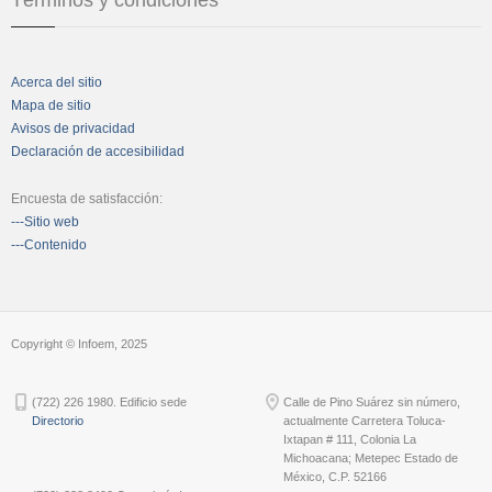
Acerca del sitio
Mapa de sitio
Avisos de privacidad
Declaración de accesibilidad
Encuesta de satisfacción:
---Sitio web
---Contenido
Copyright © Infoem, 2025
(722) 226 1980. Edificio sede
Calle de Pino Suárez sin número,
Directorio
actualmente Carretera Toluca-
Ixtapan # 111, Colonia La
Michoacana; Metepec Estado de
México, C.P. 52166