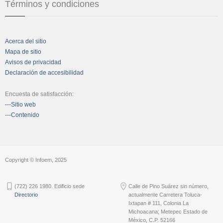
Términos y condiciones
Acerca del sitio
Mapa de sitio
Avisos de privacidad
Declaración de accesibilidad
Encuesta de satisfacción:
---Sitio web
---Contenido
Copyright © Infoem, 2025
(722) 226 1980. Edificio sede
Calle de Pino Suárez sin número,
Directorio
actualmente Carretera Toluca-
Ixtapan # 111, Colonia La
Michoacana; Metepec Estado de
México, C.P. 52166