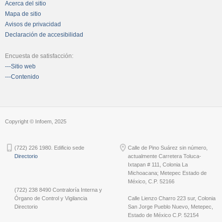
Acerca del sitio
Mapa de sitio
Avisos de privacidad
Declaración de accesibilidad
Encuesta de satisfacción:
---Sitio web
---Contenido
Copyright © Infoem, 2025
(722) 226 1980. Edificio sede
Calle de Pino Suárez sin número,
Directorio
actualmente Carretera Toluca-
Ixtapan # 111, Colonia La
Michoacana; Metepec Estado de
México, C.P. 52166
(722) 238 8490 Contraloría Interna y
Órgano de Control y Vigilancia
Calle Lienzo Charro 223 sur, Colonia
Directorio
San Jorge Pueblo Nuevo, Metepec,
Estado de México C.P. 52154