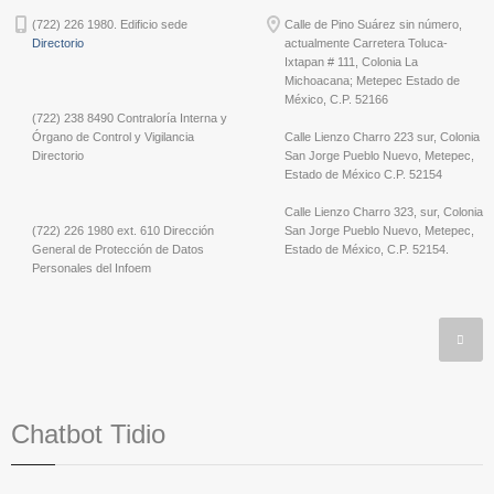
(722) 226 1980. Edificio sede
Calle de Pino Suárez sin número,
Directorio
actualmente Carretera Toluca-
Ixtapan # 111, Colonia La
Michoacana; Metepec Estado de
México, C.P. 52166
(722) 238 8490 Contraloría Interna y
Órgano de Control y Vigilancia
Calle Lienzo Charro 223 sur, Colonia
Directorio
San Jorge Pueblo Nuevo, Metepec,
Estado de México C.P. 52154
Calle Lienzo Charro 323, sur, Colonia
(722) 226 1980 ext. 610 Dirección
San Jorge Pueblo Nuevo, Metepec,
General de Protección de Datos
Estado de México, C.P. 52154.
Personales del Infoem
Chatbot Tidio