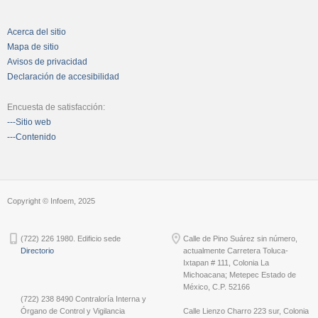
Acerca del sitio
Mapa de sitio
Avisos de privacidad
Declaración de accesibilidad
Encuesta de satisfacción:
---Sitio web
---Contenido
Copyright © Infoem, 2025
(722) 226 1980. Edificio sede
Calle de Pino Suárez sin número,
Directorio
actualmente Carretera Toluca-
Ixtapan # 111, Colonia La
Michoacana; Metepec Estado de
México, C.P. 52166
(722) 238 8490 Contraloría Interna y
Órgano de Control y Vigilancia
Calle Lienzo Charro 223 sur, Colonia