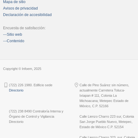
Mapa de sitio
Avisos de privacidad
Declaración de accesibilidad
Encuesta de satisfacción:
---Sitio web
---Contenido
Copyright © Infoem, 2025
(722) 226 1980. Edificio sede
Calle de Pino Suárez sin número,
Directorio
actualmente Carretera Toluca-
Ixtapan # 111, Colonia La
Michoacana; Metepec Estado de
México, C.P. 52166
(722) 238 8490 Contraloría Interna y
Órgano de Control y Vigilancia
Calle Lienzo Charro 223 sur, Colonia
Directorio
San Jorge Pueblo Nuevo, Metepec,
Estado de México C.P. 52154
Calle Lienzo Charro 323, sur, Colonia