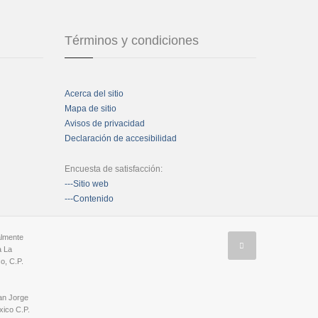
Términos y condiciones
Acerca del sitio
Mapa de sitio
Avisos de privacidad
Declaración de accesibilidad
Encuesta de satisfacción:
---Sitio web
---Contenido
almente
a La
o, C.P.
an Jorge
ico C.P.