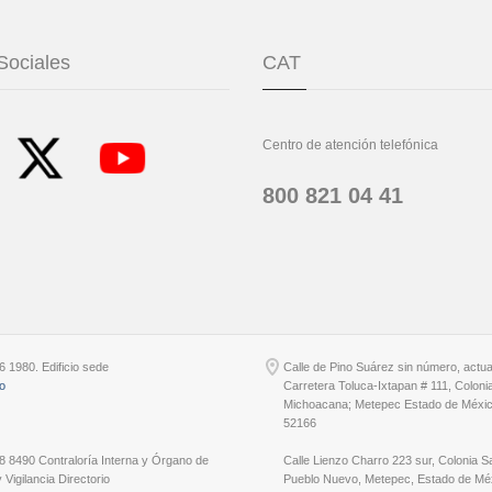
Sociales
CAT
Centro de atención telefónica
800 821 04 41
6 1980. Edificio sede
Calle de Pino Suárez sin número, actu
io
Carretera Toluca-Ixtapan # 111, Coloni
Michoacana; Metepec Estado de Méxic
52166
8 8490 Contraloría Interna y Órgano de
Calle Lienzo Charro 223 sur, Colonia S
 Vigilancia Directorio
Pueblo Nuevo, Metepec, Estado de Méx