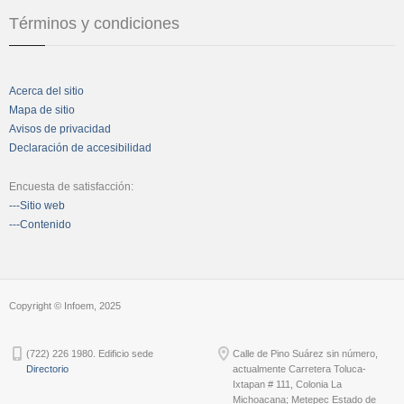
Términos y condiciones
Acerca del sitio
Mapa de sitio
Avisos de privacidad
Declaración de accesibilidad
Encuesta de satisfacción:
---Sitio web
---Contenido
Copyright © Infoem, 2025
(722) 226 1980. Edificio sede
Calle de Pino Suárez sin número,
Directorio
actualmente Carretera Toluca-
Ixtapan # 111, Colonia La
Michoacana; Metepec Estado de