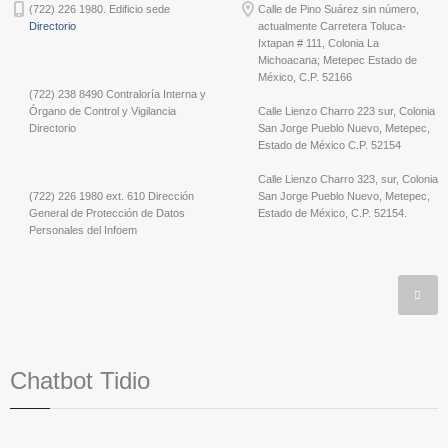
(722) 226 1980. Edificio sede
Calle de Pino Suárez sin número,
Directorio
actualmente Carretera Toluca-
Ixtapan # 111, Colonia La
Michoacana; Metepec Estado de
México, C.P. 52166
(722) 238 8490 Contraloría Interna y
Órgano de Control y Vigilancia
Calle Lienzo Charro 223 sur, Colonia
Directorio
San Jorge Pueblo Nuevo, Metepec,
Estado de México C.P. 52154
Calle Lienzo Charro 323, sur, Colonia
(722) 226 1980 ext. 610 Dirección
San Jorge Pueblo Nuevo, Metepec,
General de Protección de Datos
Estado de México, C.P. 52154.
Personales del Infoem
Chatbot Tidio