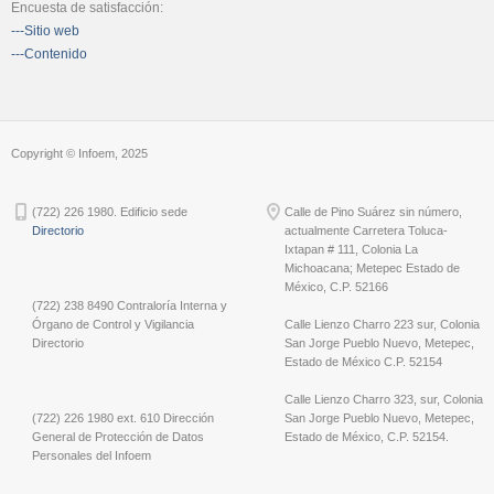
Encuesta de satisfacción:
---Sitio web
---Contenido
Copyright © Infoem, 2025
(722) 226 1980. Edificio sede
Calle de Pino Suárez sin número,
Directorio
actualmente Carretera Toluca-
Ixtapan # 111, Colonia La
Michoacana; Metepec Estado de
México, C.P. 52166
(722) 238 8490 Contraloría Interna y
Órgano de Control y Vigilancia
Calle Lienzo Charro 223 sur, Colonia
Directorio
San Jorge Pueblo Nuevo, Metepec,
Estado de México C.P. 52154
Calle Lienzo Charro 323, sur, Colonia
(722) 226 1980 ext. 610 Dirección
San Jorge Pueblo Nuevo, Metepec,
General de Protección de Datos
Estado de México, C.P. 52154.
Personales del Infoem