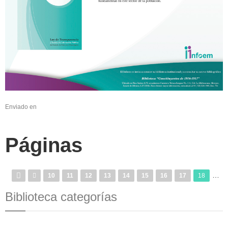
Enviado en
Páginas
…
10
11
12
13
14
15
16
17
18
Biblioteca categorías