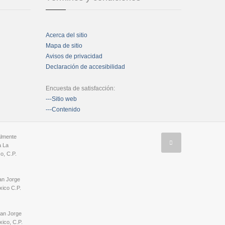
Acerca del sitio
Mapa de sitio
Avisos de privacidad
Declaración de accesibilidad
Encuesta de satisfacción:
---Sitio web
---Contenido
almente
a La
o, C.P.
an Jorge
ico C.P.
San Jorge
ico, C.P.