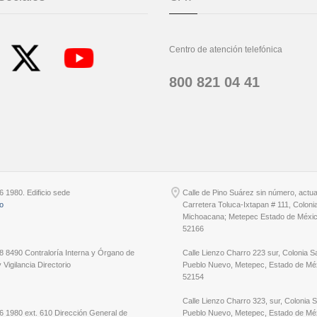
Centro de atención telefónica
800 821 04 41
6 1980. Edificio sede
Calle de Pino Suárez sin número, actu
io
Carretera Toluca-Ixtapan # 111, Coloni
Michoacana; Metepec Estado de Méxic
52166
8 8490 Contraloría Interna y Órgano de
Calle Lienzo Charro 223 sur, Colonia S
 Vigilancia Directorio
Pueblo Nuevo, Metepec, Estado de Méx
52154
Calle Lienzo Charro 323, sur, Colonia 
6 1980 ext. 610 Dirección General de
Pueblo Nuevo, Metepec, Estado de Méx