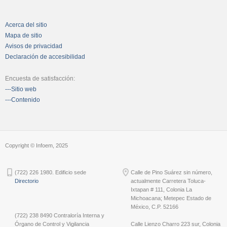
Acerca del sitio
Mapa de sitio
Avisos de privacidad
Declaración de accesibilidad
Encuesta de satisfacción:
---Sitio web
---Contenido
Copyright © Infoem, 2025
(722) 226 1980. Edificio sede
Calle de Pino Suárez sin número,
Directorio
actualmente Carretera Toluca-
Ixtapan # 111, Colonia La
Michoacana; Metepec Estado de
México, C.P. 52166
(722) 238 8490 Contraloría Interna y
Órgano de Control y Vigilancia
Calle Lienzo Charro 223 sur, Colonia